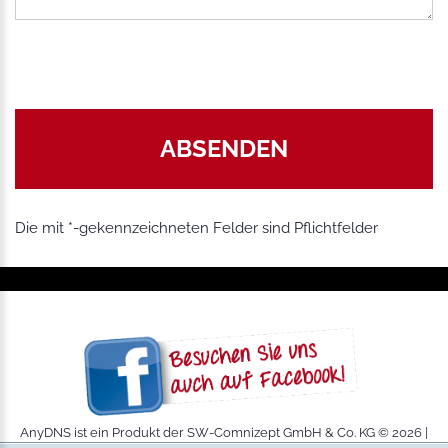
Die mit *-gekennzeichneten Felder sind Pflichtfelder
AnyDNS ist ein Produkt der SW-Comnizept GmbH & Co. KG ©
2026
|